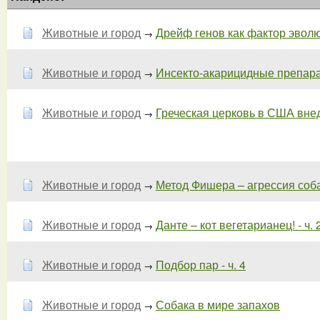
Животные и город
Дрейф генов как фактор эвол
→
Животные и город
Инсекто-акарицидные препарат
→
Животные и город
Греческая церковь в США внед
→
Животные и город
Метод Фишера – агрессия собак
→
Животные и город
Данте – кот вегетарианец! - ч. 
→
Животные и город
Подбор пар - ч. 4
→
Животные и город
Собака в мире запахов
→