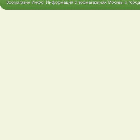
Зоомагазин Инфо. Информация о зоомагазинах Москвы и городо