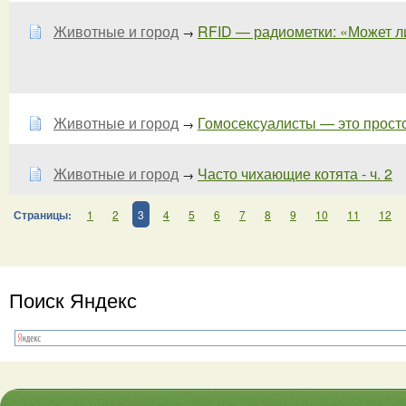
Животные и город
RFID — радиометки: «Может ли
→
Животные и город
Гомосексуалисты — это прост
→
Животные и город
Часто чихающие котята - ч. 2
→
Страницы:
1
2
3
4
5
6
7
8
9
10
11
12
Поиск Яндекс