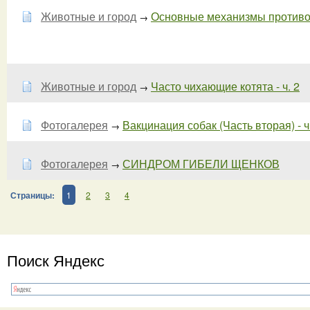
Животные и город
Основные механизмы противови
→
Животные и город
Часто чихающие котята - ч. 2
→
Фотогалерея
Вакцинация собак (Часть вторая) - ч
→
Фотогалерея
СИНДРОМ ГИБЕЛИ ЩЕНКОВ
→
Страницы:
1
2
3
4
Поиск Яндекс