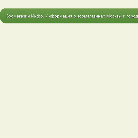
Зоомагазин Инфо. Информация о зоомагазинах Москвы и городо