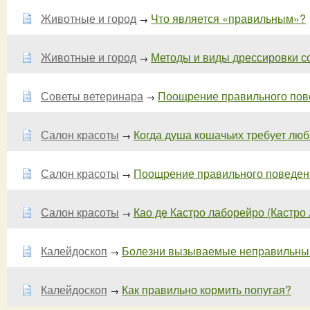
Животные и город
Что является «правильным»?
→
Животные и город
Методы и виды дрессировки соб
→
Советы ветеринара
Поощрение правильного пов
→
Салон красоты
Когда душа кошачьих требует любв
→
Салон красоты
Поощрение правильного поведения
→
Салон красоты
Као де Кастро лаборейро (Кастро л
→
Калейдоскоп
Болезни вызываемые неправильны
→
Калейдоскоп
Как правильно кормить попугая?
→