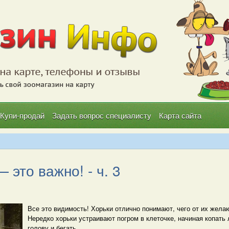
Купи-продай
Задать вопрос специалисту
Карта сайта
 это важно! - ч. 3
Все это видимость! Хорьки отлично понимают, чего от их желаю
Нередко хорьки устраивают погром в клеточке, начиная копать л
голову и бегать.