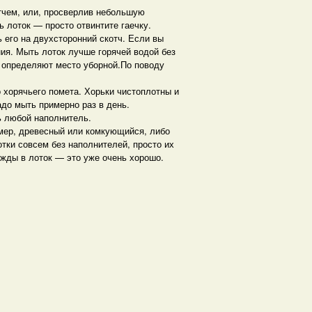
отчем, или, просверлив небольшую
ь лоток — просто отвинтите гаечку.
 его на двухсторонний скотч. Если вы
ния. Мыть лоток лучше горячей водой без
и определяют место уборной.По поводу
о хорячьего помета. Хорьки чистоплотны и
адо мыть примерно раз в день.
ь любой наполнитель.
имер, древесный или комкующийся, либо
тки совсем без наполнителей, просто их
ужды в лоток — это уже очень хорошо.