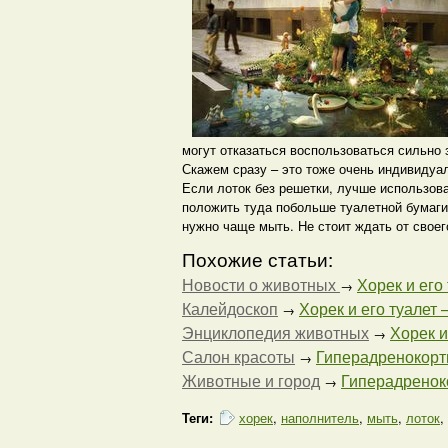
могут отказаться воспользоваться сильно 
Скажем сразу – это тоже очень индивидуа
Если лоток без решетки, лучше использов
положить туда побольше туалетной бумаги,
нужно чаще мыть. Не стоит ждать от своег
Похожие статьи:
Новости о животных
Хорек и его 
→
Калейдоскоп
Хорек и его туалет —
→
Энциклопедия животных
Хорек и
→
Салон красоты
Гиперадренокорти
→
Животные и город
Гиперадренок
→
Теги:
хорек
,
наполнитель
,
мыть
,
лоток
,