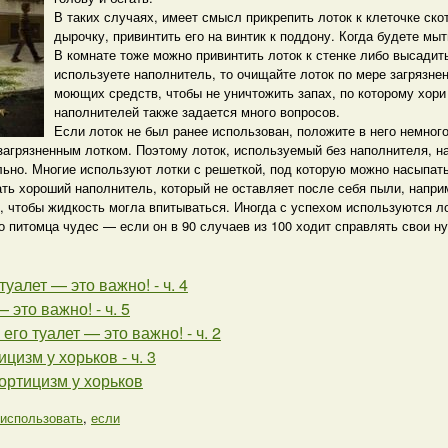
В таких случаях, имеет смысл прикрепить лоток к клеточке ск
дырочку, привинтить его на винтик к поддону. Когда будете мыт
В комнате тоже можно привинтить лоток к стенке либо высадить
используете наполнитель, то очищайте лоток по мере загрязне
моющих средств, чтобы не уничтожить запах, по которому хор
наполнителей также задается много вопросов.
Если лоток не был ранее использован, положите в него немног
загрязненным лотком. Поэтому лоток, используемый без наполнителя, н
льно. Многие используют лотки с решеткой, под которую можно насыпат
ать хороший наполнитель, который не оставляет после себя пыли, напр
 чтобы жидкость могла впитываться. Иногда с успехом используются ло
о питомца чудес — если он в 90 случаев из 100 ходит справлять свои н
туалет — это важно! - ч. 4
 это важно! - ч. 5
 его туалет — это важно! - ч. 2
цизм у хорьков - ч. 3
ортицизм у хорьков
использовать
,
если