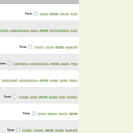
Теги:
хорек
,
лоток
,
клетка
,
если
хорек
,
наполнитель
,
мыть
,
лоток
,
использовать
,
если
Теги:
туалет
,
сетка
,
лоток
,
кошачий
Теги:
следовать
,
наполнитель
,
лоток
,
кошка
,
день
некоторый
,
наполнитель
,
лоток
,
кошка
,
запах
,
влага
Теги:
только
,
один
,
лоток
,
кошка
,
дом
,
должен
Теги:
хорек
,
можно
,
место
,
лоток
Теги:
хозяин
,
туалет
,
лоток
,
кошка
,
кошачий