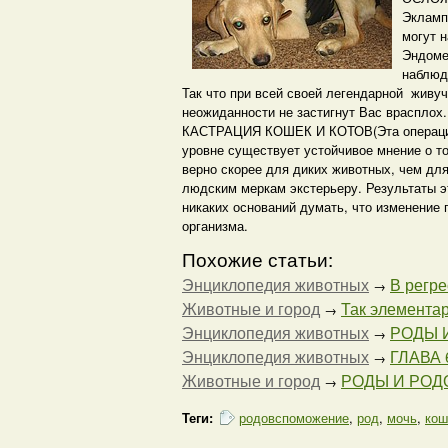
Экламп
могут н
Эндоме
наблюда
Так что при всей своей легендарной живу
неожиданности не застигнут Вас врасплох.
КАСТРАЦИЯ КОШЕК И КОТОВ(Эта операция вы
уровне существует устойчивое мнение о то
верно скорее для диких животных, чем дл
людским меркам экстерьеру. Результаты эт
никаких оснований думать, что изменение 
организма.
Похожие статьи:
Энциклопедия животных
В регре
→
Животные и город
Так элементар
→
Энциклопедия животных
РОДЫ 
→
Энциклопедия животных
ГЛАВА 
→
Животные и город
РОДЫ И РО
→
Теги:
родовспоможение
,
род
,
мочь
,
кош