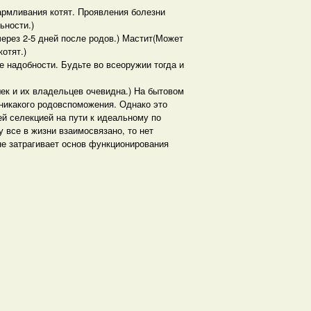
рмливания котят. Проявления болезни
ьности.)
ерез 2-5 дней после родов.) Мастит(Может
отят.)
 надобности. Будьте во всеоружии тогда и
к и их владельцев очевидна.) На бытовом
 никакого родовспоможения. Однако это
й селекцией на пути к идеальному по
 все в жизни взаимосвязано, то нет
не затрагивает основ функционирования