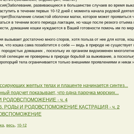
сия(Заболевание, развивающееся в большинстве случаев во время выка
аступить в течении первых 10-12 дней с момента начала родовой деятел
трит(Воспаление слизистой оболочки матки, которое может проявиться ч
ться в течении всего периода лактации, но чаще после резкого отъема к
чести, домашние кошки нуждаются в Вашей готовности помочь им по мере
зывает достаточно много споров, хотя польза от нее для котов, коше
м, что кошка сама позаботится о себе — ведь в природе не существует
я породистых домашних , поскольку их организм видоизменен многолетне
ой селекции не проверены в природе борьбой за выживание, а поскольку
пропорций тела ограничивается только внешними проявлениями и никак 
ссирующих желтых телах и плаценте начинается синтез...
ный подсчет показывает, что одна парочка морских...
И РОДОВСПОМОЖЕНИЕ - ч. 4
6. РОДЫ И РОДОВСПОМОЖЕНИЕ КАСТРАЦИЯ - ч. 2
ДОВСПОМОЖЕНИЕ
ка
,
весь
,
10-12