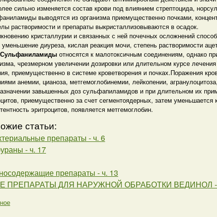
лее сильно изменяется состав крови под влиянием стрептоцида, норсул
фаниламиды выводятся из организма приемущественно почками, концент
елы растворимости и препараты выкристаллизовываются в осадок.
кновению кристаллурии и связанных с ней почечных осложнений способ
 уменьшение диуреза, кислая реакция мочи, степень растворимости ац
Сульфаниламиды
относятся к малотоксичным соединениям, однако пр
изма, чрезмерном увеличении дозировки или длительном курсе лечения
ия, приемущественно в системе кроветворения и почках.Поражения кро
иями анемии, цианоза, метгемоглобинемии, лейкопении, агранулоцитоза
назначении завышенных доз сульфапиламидов и при длительном их при
цитов, приемущественно за счет сегментоядерных, затем уменьшается 
тентность эритроцитов, появляется метгемоглобин.
ожие статьи:
териальные препараты - ч. 6
раны - ч. 17
носодержащие препараты - ч. 13
Е ПРЕПАРАТЫ ДЛЯ НАРУЖНОЙ ОБРАБОТКИ ВЕДИНОЛ - ч
вное