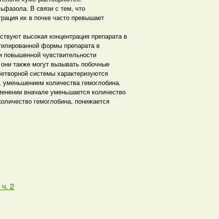
ьфазола. В связи с тем, что
рация их в почке часто превышает
ствуют высокая концентрация препарата в
етилированной формы препарата в
и повышенной чувствительности
 они также могут вызывать побочные
ветворной системы характеризуются
, уменьшением количества гемоглобина.
менении вначале уменьшается количество
количество гемоглобина, понижается
. 2