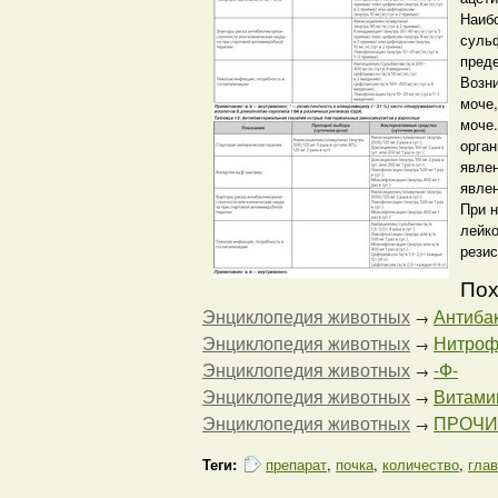
Наибо
суль
пред
Возни
моче,
моче.
орган
явлен
явлен
При 
лейко
резис
Пох
Энциклопедия животных
Антибак
→
Энциклопедия животных
Нитрофу
→
Энциклопедия животных
-Ф-
→
Энциклопедия животных
Витами
→
Энциклопедия животных
ПРОЧИ
→
Теги:
препарат
,
почка
,
количество
,
гла