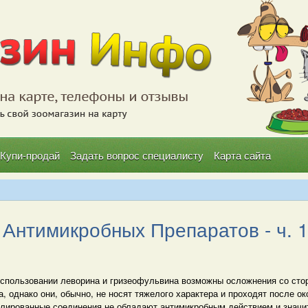
Купи-продай
Задать вопрос специалисту
Карта сайта
Антимикробных Препаратов - ч. 
спользовании леворина и гризеофульвина возможны осложнения со стор
а, однако они, обычно, не носят тяжелого характера и проходят после о
илированные соединения не обладают антимикробным действием и значи