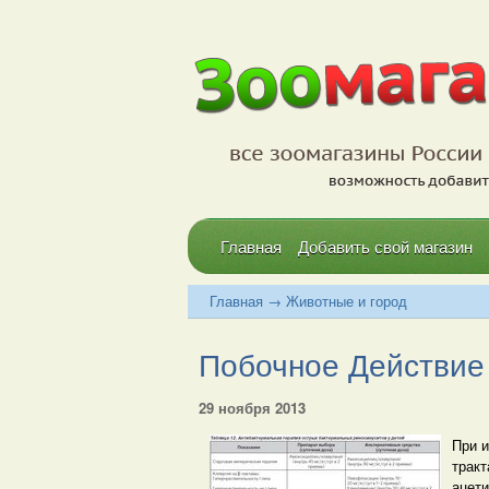
Главная
Добавить свой магазин
Главная
→
Животные и город
Побочное Действие 
29 ноября 2013
При и
тракт
ацет