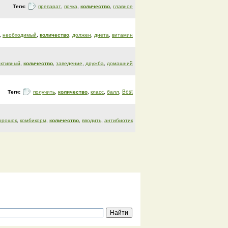
Теги:
препарат
,
почка
,
количество
,
главное
,
необходимый
,
количество
,
должен
,
диета
,
витамин
ктивный
,
количество
,
заведение
,
дружба
,
домашний
Теги:
получить
,
количество
,
класс
,
балл
,
Best
орошок
,
комбикорм
,
количество
,
вводить
,
антибиотик