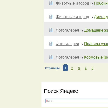
Животные и город
Побочно
→
Животные и город
Диета д
→
Фотогалерея
Домашние жив
→
Фотогалерея
Правила учас
→
Фотогалерея
Кормовые (ро
→
Страницы:
1
2
3
4
5
Поиск Яндекс