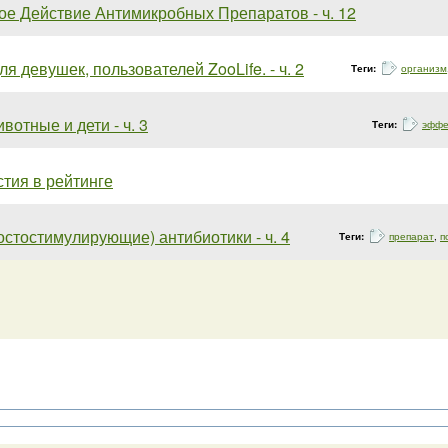
е Действие Антимикробных Препаратов - ч. 12
ля девушек, пользователей ZooLife. - ч. 2
Теги:
организм
отные и дети - ч. 3
Теги:
эффе
тия в рейтинге
стостимулирующие) антибиотики - ч. 4
Теги:
препарат
,
п