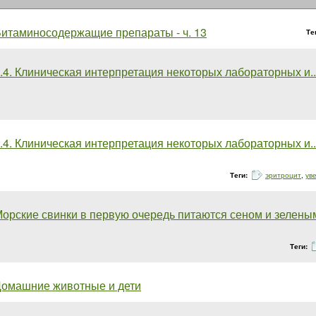
итаминосодержащие препараты - ч. 13
Те
.4. Клиническая интерпретация некоторых лабораторных и... 
.4. Клиническая интерпретация некоторых лабораторных и... 
Теги:
эритроцит
,
ув
орские свинки в первую очередь питаются сеном и зеленым..
Теги:
омашние животные и дети