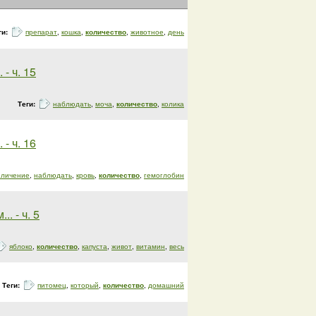
ги:
препарат
,
кошка
,
количество
,
животное
,
день
- ч. 15
Теги:
наблюдать
,
моча
,
количество
,
колика
- ч. 16
еличение
,
наблюдать
,
кровь
,
количество
,
гемоглобин
. - ч. 5
яблоко
,
количество
,
капуста
,
живот
,
витамин
,
весь
Теги:
питомец
,
который
,
количество
,
домашний