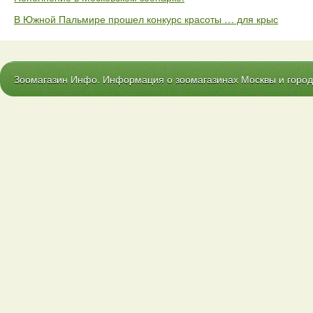
В Южной Пальмире прошел конкурс красоты … для крыс
Зоомагазин Инфо. Информация о зоомагазинах Москвы и городо