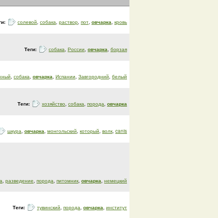
ги:
солевой
,
собака
,
раствор
,
пот
,
овчарка
,
кровь
Теги:
собака
,
России
,
овчарка
,
борзая
жный
,
собака
,
овчарка
,
Испании
,
Завгородний
,
белый
Теги:
хозяйство
,
собака
,
порода
,
овчарка
шкура
,
овчарка
,
монгольский
,
который
,
волк
,
canis
а
,
разведение
,
порода
,
питомник
,
овчарка
,
немецкий
Теги:
тувинский
,
порода
,
овчарка
,
институт