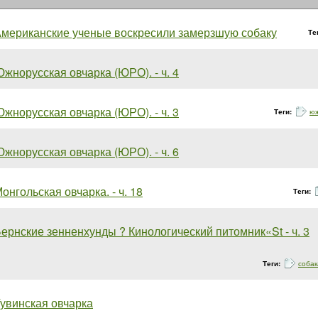
мериканские ученые воскресили замерзшую собаку
Те
жнорусская овчарка (ЮРО). - ч. 4
жнорусская овчарка (ЮРО). - ч. 3
Теги:
ю
жнорусская овчарка (ЮРО). - ч. 6
онгольская овчарка. - ч. 18
Теги:
ернские зенненхунды ? Кинологический питомник«St - ч. 3
Теги:
собак
увинская овчарка