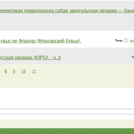
еликтовая первопорода собак: монгольская овчарка — банхар
увье де Фландр (Фландрский бувье).
Теги:
фл
ская овчарка (ЮРО). - ч. 2
Т
8
9
10
11