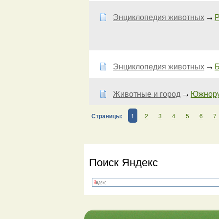
Энциклопедия животных
Р
→
Энциклопедия животных
Б
→
Животные и город
Южнорус
→
Страницы:
1
2
3
4
5
6
7
Поиск Яндекс