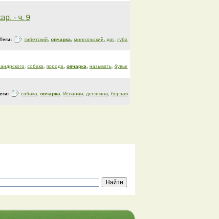
. - ч. 9
Теги:
тибетский
,
овчарка
,
монгольский
,
дог
,
губа
андрского
,
собака
,
порода
,
овчарка
,
называть
,
бувье
еги:
собака
,
овчарка
,
Испании
,
десятина
,
борзая