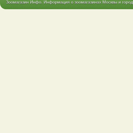
Зоомагазин Инфо. Информация о зоомагазинах Москвы и городо