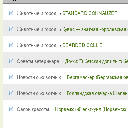
Животные и город
STANDARD SCHNAUZER
→
Животные и город
Кувас — знатная королевская со
→
Животные и город
BEARDED COLLIE
→
Советы ветеринара
До-хи: Тибетский дог или тибе
→
Новости о животных
Бергамаскер (Бергамская овча
→
Новости о животных
Голландская овчарка Шапенду
→
Салон красоты
Норвежский эльгхунд (Норвежский 
→