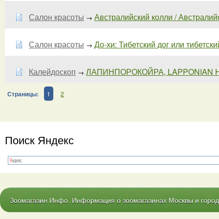
Салон красоты
Австралийский колли / Австралийск
→
Салон красоты
До-хи: Тибетский дог или тибетский
→
Калейдоскоп
ЛАПИНПОРОКОЙРА, LAPPONIAN 
→
Страницы:
1
2
Поиск Яндекс
Зоомагазин Инфо. Информация о зоомагазинах Москвы и городо