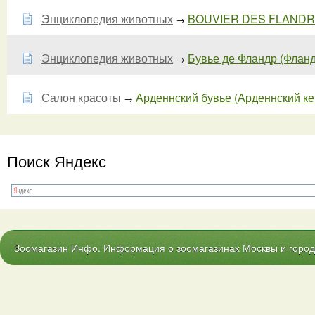
Энциклопедия животных
BOUVIER DES FLAND
→
Энциклопедия животных
Бувье де Фландр (Фланд
→
Салон красоты
Арденнский бувье (Арденнский кет
→
Поиск Яндекс
Зоомагазин Инфо. Информация о зоомагазинах Москвы и городо