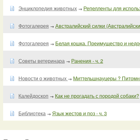
Энциклопедия животных
Репелленты для использ
→
Фотогалерея
Австралийский силки (Австралийский
→
Фотогалерея
Белая кошка. Преимущество и недост
→
Советы ветеринара
Ранения - ч. 2
→
Новости о животных
Миттельшнауцеры ? Питомни
→
Калейдоскоп
Как не прогадать с породой собаки?
→
Библиотека
Язык жестов и поз - ч. 3
→