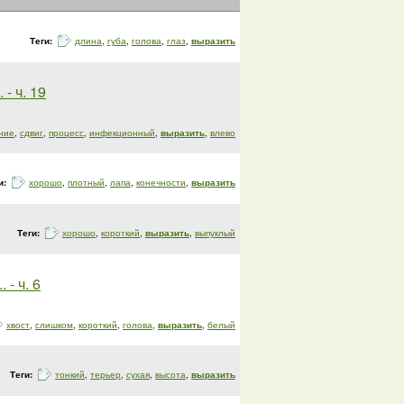
Теги:
длина
,
губа
,
голова
,
глаз
,
выразить
- ч. 19
ние
,
сдвиг
,
процесс
,
инфекционный
,
выразить
,
влево
и:
хорошо
,
плотный
,
лапа
,
конечности
,
выразить
Теги:
хорошо
,
короткий
,
выразить
,
выпуклый
- ч. 6
хвост
,
слишком
,
короткий
,
голова
,
выразить
,
белый
Теги:
тонкий
,
терьер
,
сухая
,
высота
,
выразить