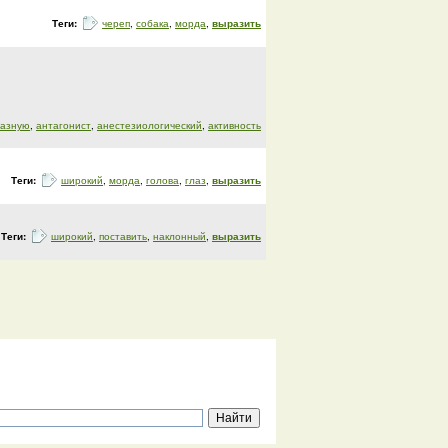
Теги:
череп
,
собака
,
морда
,
выразить
разную
,
антагонист
,
анестезиологический
,
активность
Теги:
широкий
,
морда
,
голова
,
глаз
,
выразить
Теги:
широкий
,
поставить
,
наклонный
,
выразить