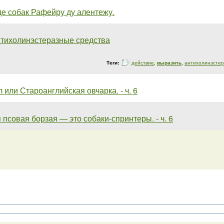
е собак Рафейру ду алентежу.
нтихолинэстеразные средства
Теги:
действие
,
выразить
,
антихолинэсте
 или Староанглийская овчарка. - ч. 6
 псовая борзая — это собаки-спринтеры. - ч. 6