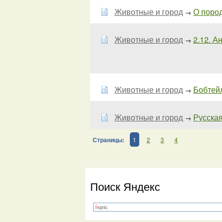
Животные и город
О пород
→
Животные и город
2.12. А
→
Животные и город
Бобтейл
→
Животные и город
Русская
→
Страницы:
1
2
3
4
Поиск Яндекс