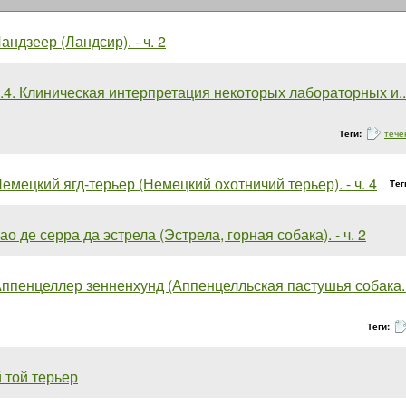
андзеер (Ландсир). - ч. 2
.4. Клиническая интерпретация некоторых лабораторных и... 
Теги:
тече
емецкий ягд-терьер (Немецкий охотничий терьер). - ч. 4
Тег
ао де серра да эстрела (Эстрела, горная собака). - ч. 2
ппенцеллер зенненхунд (Аппенцелльская пастушья собака... 
Теги:
 той терьер