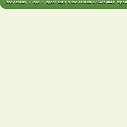
Зоомагазин Инфо. Информация о зоомагазинах Москвы и городо