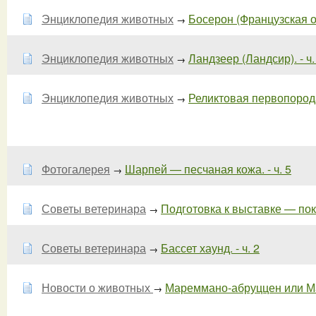
Энциклопедия животных
Босерон (Французская овч
→
Энциклопедия животных
Ландзеер (Ландсир). - ч.
→
Энциклопедия животных
Реликтовая первопорода 
→
Фотогалерея
Шарпей — песчаная кожа. - ч. 5
→
Советы ветеринара
Подготовка к выставке — пока
→
Советы ветеринара
Бассет хаунд. - ч. 2
→
Новости о животных
Мареммано-абруццен или Ма
→