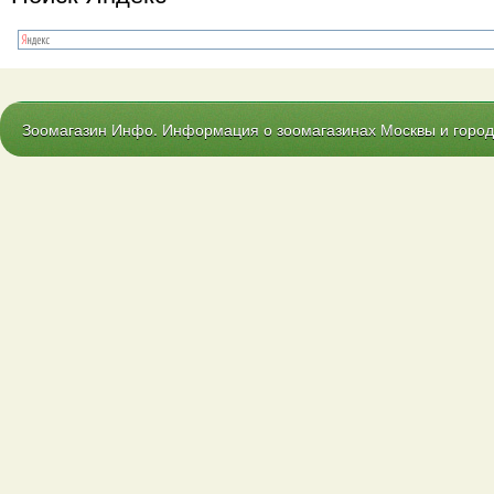
Зоомагазин Инфо. Информация о зоомагазинах Москвы и городо