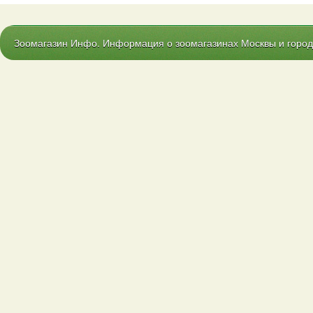
Зоомагазин Инфо. Информация о зоомагазинах Москвы и городо