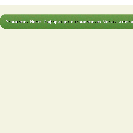
Зоомагазин Инфо. Информация о зоомагазинах Москвы и городо