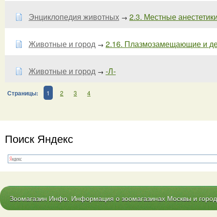
Энциклопедия животных
2.3. Местные анестетики 
→
Животные и город
2.16. Плазмозамещающие и де
→
Животные и город
-Л-
→
Страницы:
1
2
3
4
Поиск Яндекс
Зоомагазин Инфо. Информация о зоомагазинах Москвы и городо