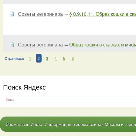
Советы ветеринара
§ 8,9,10,11. Образ кошки в ск
→
Советы ветеринара
Образ кошки в сказках и мифа
→
Страницы:
1
2
3
4
5
6
Поиск Яндекс
Зоомагазин Инфо. Информация о зоомагазинах Москвы и городо