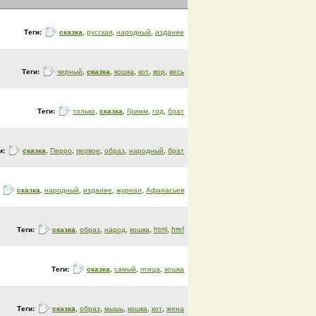
Теги:
сказка
,
русская
,
народный
,
издание
Теги:
черный
,
сказка
,
кошка
,
кот
,
вор
,
весь
Теги:
только
,
сказка
,
Гримм
,
год
,
брат
и:
сказка
,
Перро
,
первое
,
образ
,
народный
,
брат
:
сказка
,
народный
,
издание
,
журнал
,
Афанасьев
Теги:
сказка
,
образ
,
народ
,
кошка
,
html
,
href
Теги:
сказка
,
самый
,
птица
,
кошка
Теги:
сказка
,
образ
,
мышь
,
кошка
,
кот
,
жена