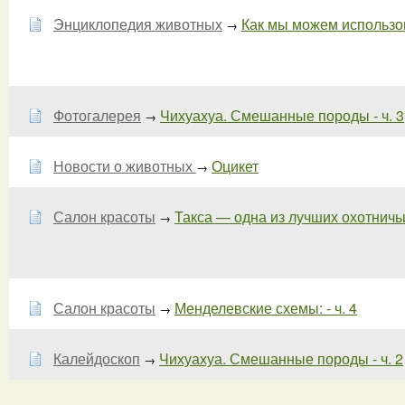
Энциклопедия животных
Как мы можем использова
→
Фотогалерея
Чихуахуа. Смешанные породы - ч. 3
→
Новости о животных
Оцикет
→
Салон красоты
Такса — одна из лучших охотничьих
→
Салон красоты
Менделевские схемы: - ч. 4
→
Калейдоскоп
Чихуахуа. Смешанные породы - ч. 2
→