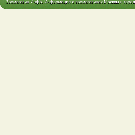
Зоомагазин Инфо. Информация о зоомагазинах Москвы и городо