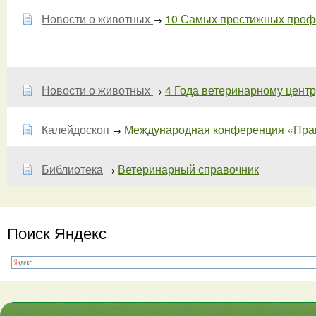
Новости о животных
10 Самых престижных профес
→
Новости о животных
4 Года ветеринарному центр
→
Калейдоскоп
Международная конференция «Прак
→
Библиотека
Ветеринарный справочник
→
Поиск Яндекс