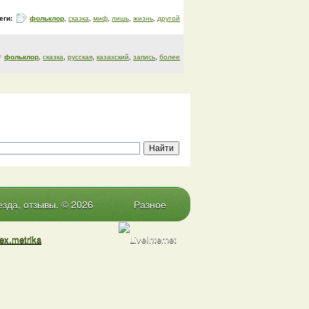
еги:
фольклор
,
сказка
,
миф
,
лишь
,
жизнь
,
другой
фольклор
,
сказка
,
русская
,
казахский
,
запись
,
более
зда, отзывы. © 2026
Разное