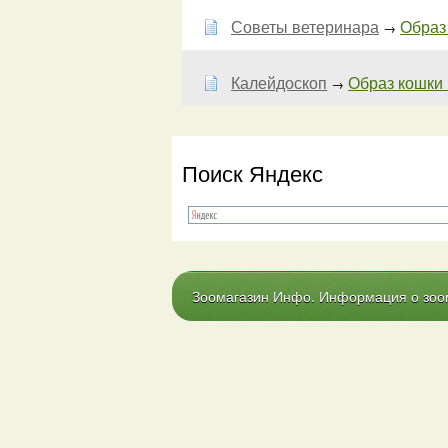
Советы ветеринара
Образ 
→
Калейдоскоп
Образ кошки 
→
Поиск Яндекс
Зоомагазин Инфо. Информация о зоома