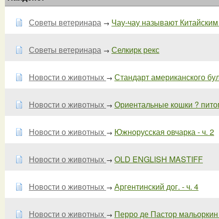
Советы ветеринара
Чау-чау называют Китайским 
→
Советы ветеринара
Селкирк рекс
→
Новости о животных
Стандарт американского бул
→
Новости о животных
Ориентальные кошки ? питом
→
Новости о животных
Южнорусская овчарка - ч. 2
→
Новости о животных
OLD ENGLISH MASTIFF
→
Новости о животных
Аргентинский дог. - ч. 4
→
Новости о животных
Перро де Пастор мальоркин (
→