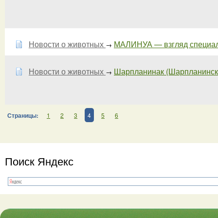
Новости о животных
МАЛИНУА — взгляд специали
→
Новости о животных
Шарпланинак (Шарпланинская 
→
Страницы:
1
2
3
4
5
6
Поиск Яндекс