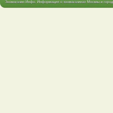
Зоомагазин Инфо. Информация о зоомагазинах Москвы и городо