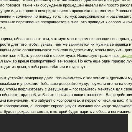
ого поводов, такие как обсуждение прошедшей недели или просто рассла
ущее или же просто вечеринка в честь праздника с коллегами. У жены к
нения и волнения по поводу того, что муж задерживается и развлекается
тоянные переживания превращается в гнев, это приводит к ссорам и криз
хо.
нщины, обеспокоенные тем, что муж много времени проводит вне дома,
рости для того чтобы, узнать, чем же занимается их муж на вечеринка и 
нщины даже организовывают скрытую видеосъемку, чтобы получить дока
покоиться и быть уверенной в своем муже. Используют различные
гадан
лал муж во время корпоративной вечеринки. Но есть еще один гораздо л
ходит из дома, чтобы расслабиться и отдохнуть.
ант устройте вечеринку дома, познакомьтесь с коллегами и друзьями м
просьбами и упреками. Побольше доверяйте мужу, неужели его не на се
ку, чтобы пофлиртовать с девушками – постарайтесь меняться для свое
о обновите гардероб, добавьте перчика в ваши отношения. Ваши действи
им изменениям, что забудет о корпоративах и переключится на вас. И та
от корпоративов, а наоборот спровоцируют мужчину все чаще задерживат
ас будет прекрасная семья, в которой будет царить любовь и понимание.