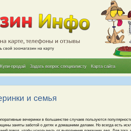
Купи-продай
Задать вопрос специалисту
Карта сайта
еринки и семья
рпоративные вечеринки в большинстве случаев пользуются популярность
нщины заняты заботой о детях и домашними делами. Но всегда есть ис
ний повод, чтобы ускользнуть от выполнения домашних дел. Для того, 