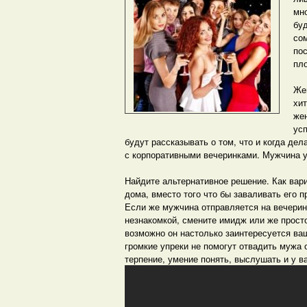
мн
буд
сом
пос
пло
Же
хит
же
ус
будут рассказывать о том, что и когда де
с корпоративными вечеринками. Мужчина у
Найдите альтернативное решение. Как вари
дома, вместо того что бы заваливать его 
Если же мужчина отправляется на вечерин
незнакомкой, смените имидж или же прост
возможно он настолько заинтересуется ваш
громкие упреки не помогут отвадить мужа 
терпение, умение понять, выслушать и у в