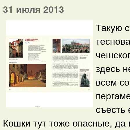
31 июля 2013
Такую 
теснов
чешског
здесь н
всем с
пергам
съесть 
Кошки тут тоже опасные, да 