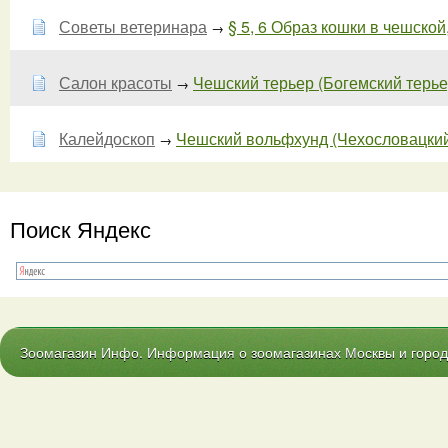
Советы ветеринара
§ 5, 6 Образ кошки в чешской
→
Салон красоты
Чешский терьер (Богемский терьер
→
Калейдоскоп
Чешский вольфхунд (Чехословацкий 
→
Поиск Яндекс
Зоомагазин Инфо. Информация о зоомагазинах Москвы и городо