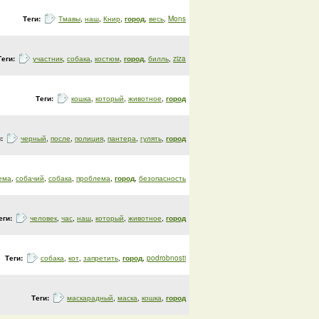
Теги:
Тмавы
,
наш
,
Книр
,
город
,
весь
,
Mons
Теги:
участник
,
собака
,
костюм
,
город
,
билль
,
ziza
Теги:
кошка
,
который
,
животное
,
город
и:
черный
,
после
,
полиция
,
пантера
,
гулять
,
город
ема
,
собачий
,
собака
,
проблема
,
город
,
безопасность
еги:
человек
,
час
,
наш
,
который
,
животное
,
город
Теги:
собака
,
кот
,
запретить
,
город
,
podrobnosti
Теги:
маскарадный
,
маска
,
кошка
,
город