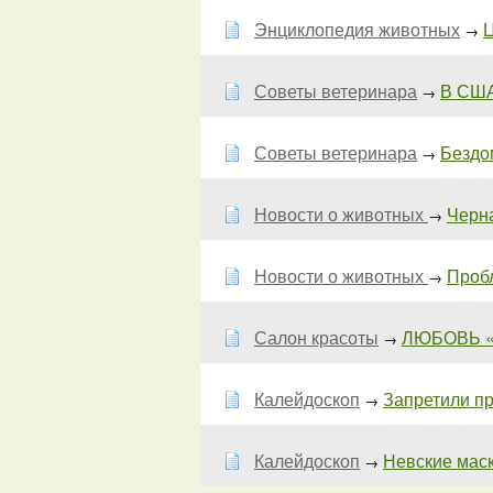
Энциклопедия животных
Ц
→
Советы ветеринара
В США
→
Советы ветеринара
Бездом
→
Новости о животных
Черна
→
Новости о животных
Пробл
→
Салон красоты
ЛЮБОВЬ 
→
Калейдоскоп
Запретили пр
→
Калейдоскоп
Невские мас
→