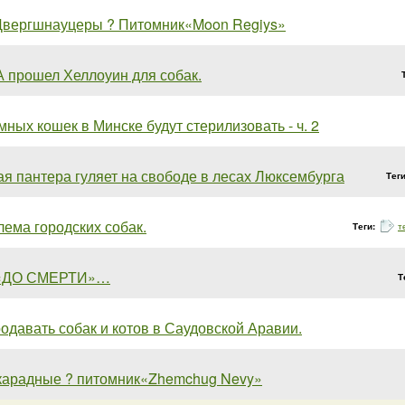
вергшнауцеры ? Питомник«Moon Regiys»
 прошел Хеллоуин для собак.
ных кошек в Минске будут стерилизовать - ч. 2
я пантера гуляет на свободе в лесах Люксембурга
Тег
ема городских собак.
Теги:
т
«ДО СМЕРТИ»…
Т
одавать собак и котов в Саудовской Аравии.
карадные ? питомник«Zhemchug Nevy»