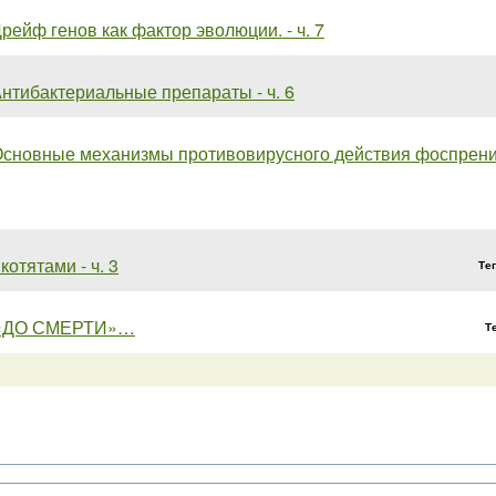
рейф генов как фактор эволюции. - ч. 7
нтибактериальные препараты - ч. 6
сновные механизмы противовирусного действия фоспренила.
котятами - ч. 3
Те
«ДО СМЕРТИ»…
Т