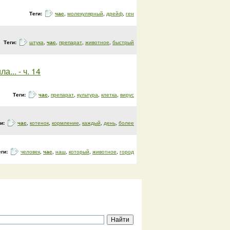
Теги:
час
,
молекулярный
,
дрейф
,
ген
Теги:
штука
,
час
,
препарат
,
животное
,
быстрый
.. - ч. 14
Теги:
час
,
препарат
,
культура
,
клетка
,
вирус
ги:
час
,
котенок
,
кормление
,
каждый
,
день
,
более
еги:
человек
,
час
,
наш
,
который
,
животное
,
город