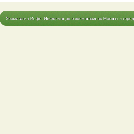
Зоомагазин Инфо. Информация о зоомагазинах Москвы и городо