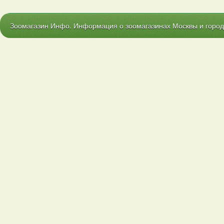
Зоомагазин Инфо. Информация о зоомагазинах Москвы и городо