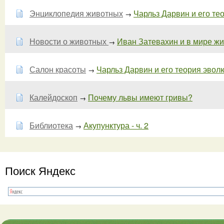
Энциклопедия животных
Чарльз Дарвин и его тео
→
Новости о животных
Иван Затевахин и в мире жи
→
Салон красоты
Чарльз Дарвин и его теория эволюц
→
Калейдоскоп
Почему львы имеют гривы?
→
Библиотека
Акупунктура - ч. 2
→
Поиск Яндекс