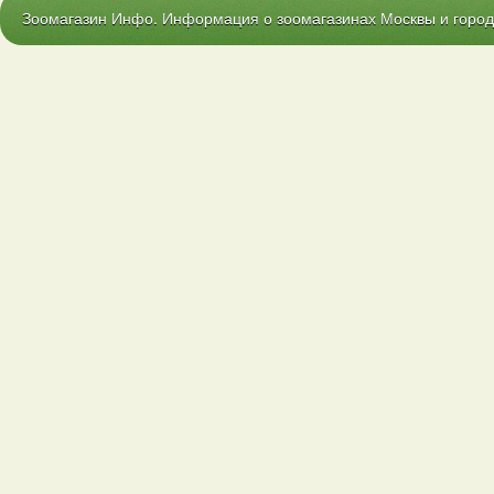
Зоомагазин Инфо. Информация о зоомагазинах Москвы и городо