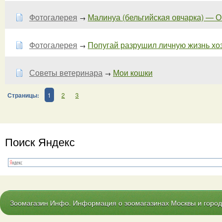
Фотогалерея
Малинуа (бельгийская овчарка) — О 
→
Фотогалерея
Попугай разрушил личную жизнь хозя
→
Советы ветеринара
Мои кошки
→
Страницы:
1
2
3
Поиск Яндекс
Зоомагазин Инфо. Информация о зоомагазинах Москвы и городо