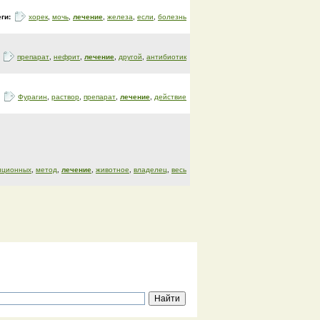
еги:
хорек
,
мочь
,
лечение
,
железа
,
если
,
болезнь
:
препарат
,
нефрит
,
лечение
,
другой
,
антибиотик
:
Фурагин
,
раствор
,
препарат
,
лечение
,
действие
иционных
,
метод
,
лечение
,
животное
,
владелец
,
весь