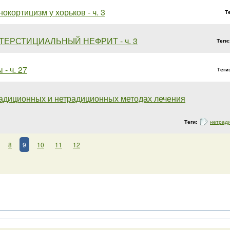
окортицизм у хорьков - ч. 3
Т
ЕРСТИЦИАЛЬНЫЙ НЕФРИТ - ч. 3
Теги
- ч. 27
Теги
радиционных и нетрадиционных методах лечения
Теги:
нетрад
8
9
10
11
12