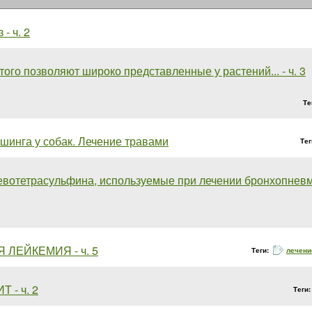
- ч. 2
того позволяют широко представленные у растений... - ч. 3
Те
шинга у собак. Лечение травами
Тег
евотетрасульфина, используемые при лечении бронхопневмон
 ЛЕЙКЕМИЯ - ч. 5
Теги:
лечени
 - ч. 2
Теги