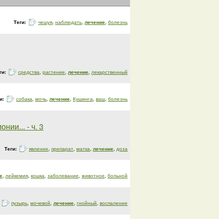
Теги:
чешуя
,
наблюдать
,
лечение
,
болезнь
ги:
средства
,
растение
,
лечение
,
лекарственный
и:
собака
,
мочь
,
лечение
,
Кушинга
,
ваш
,
болезнь
ии... - ч. 3
Теги:
явление
,
препарат
,
матка
,
лечение
,
доза
е
,
лейкемия
,
кошка
,
заболевание
,
животное
,
больной
:
пузырь
,
мочевой
,
лечение
,
гнойный
,
воспаление