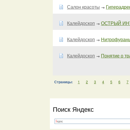
Салон красоты
Гиперадрен
→
Калейдоскоп
ОСТРЫЙ ИНТ
→
Калейдоскоп
Нитрофураны 
→
Калейдоскоп
Понятие о т
→
Страницы:
1
2
3
4
5
6
7
Поиск Яндекс