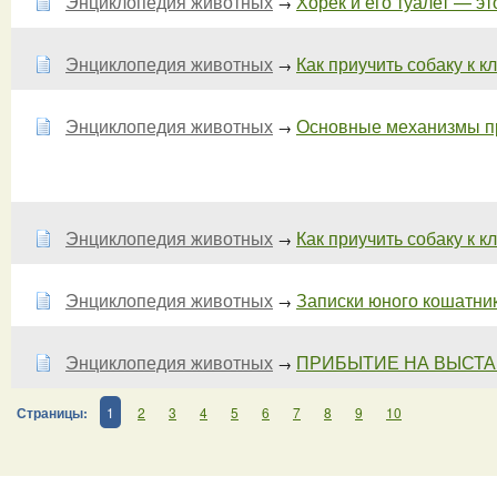
Энциклопедия животных
Хорек и его туалет — это
→
Энциклопедия животных
Как приучить собаку к кле
→
Энциклопедия животных
Основные механизмы про
→
Энциклопедия животных
Как приучить собаку к кл
→
Энциклопедия животных
Записки юного кошатника
→
Энциклопедия животных
ПРИБЫТИЕ НА ВЫСТАВК
→
Страницы:
1
2
3
4
5
6
7
8
9
10