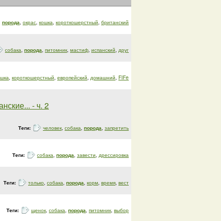
порода
,
окрас
,
кошка
,
короткошерстный
,
британский
собака
,
порода
,
питомник
,
мастиф
,
испанский
,
друг
ошка
,
короткошерстный
,
европейский
,
домашний
,
FIFe
кие... - ч. 2
Теги:
человек
,
собака
,
порода
,
запретить
Теги:
собака
,
порода
,
завести
,
дрессировка
Теги:
только
,
собака
,
порода
,
корм
,
время
,
вест
Теги:
щенок
,
собака
,
порода
,
питомник
,
выбор