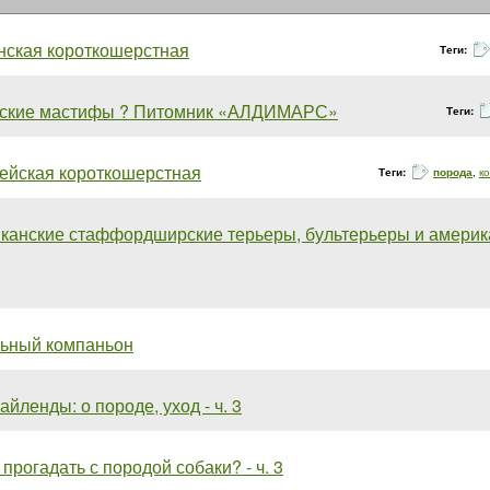
нская короткошерстная
Теги:
ские мастифы ? Питомник «АЛДИМАРС»
Теги:
ейская короткошерстная
Теги:
порода
,
к
канские стаффордширские терьеры, бультерьеры и американс
ьный компаньон
айленды: о породе, уход - ч. 3
 прогадать с породой собаки? - ч. 3