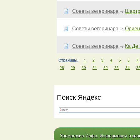
Советы ветеринара
Шартре
→
Советы ветеринара
Ориент
→
Советы ветеринара
Ка Де 
→
Страницы:
1
2
3
4
5
6
7
28
29
30
31
32
33
34
3
Поиск Яндекс
Зоомагазин Инфо. Информация о зоома