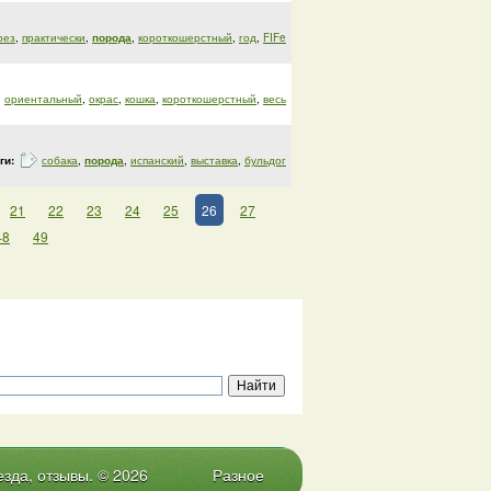
рез
,
практически
,
порода
,
короткошерстный
,
год
,
FIFe
,
ориентальный
,
окрас
,
кошка
,
короткошерстный
,
весь
ги:
собака
,
порода
,
испанский
,
выставка
,
бульдог
21
22
23
24
25
26
27
48
49
зда, отзывы. © 2026
Разное