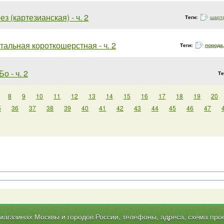
з (картезианская) - ч. 2
Теги:
шарт
альная короткошерстная - ч. 2
Теги:
порода
Бо - ч. 2
Те
8
9
10
11
12
13
14
15
16
17
18
19
20
5
36
37
38
39
40
41
42
43
44
45
46
47
газинах Москвы и городов России, телефоны, адреса, схема прое