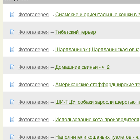
Фотогалерея
Сиамские и ориентальные кошки в зе
→
Фотогалерея
Тибетский терьер
→
Фотогалерея
Шарпланинак (Шарпланинская овчарка
→
Фотогалерея
Домашние свиньи - ч. 2
→
Фотогалерея
Американские стаффордширские те
→
Фотогалерея
ШИ-ТЦУ: собаки заросли шерстью та
→
Фотогалерея
Использование кота-производителя
→
Фотогалерея
Наполнители кошачьих туалетов - ч.
→