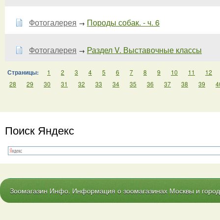
Фотогалерея
Породы собак. - ч. 6
→
Фотогалерея
Раздел V. Выставочные классы
→
Страницы:
1
2
3
4
5
6
7
8
9
10
11
12
28
29
30
31
32
33
34
35
36
37
38
39
4
Поиск Яндекс
Зоомагазин Инфо. Информация о зоомагазинах Москвы и городо