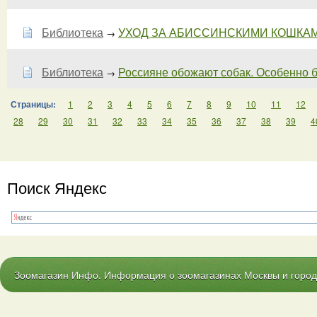
Библиотека
УХОД ЗА АБИССИНСКИМИ КОШКАМИ 
→
Библиотека
Россияне обожают собак. Особенно 
→
Страницы:
1
2
3
4
5
6
7
8
9
10
11
12
28
29
30
31
32
33
34
35
36
37
38
39
4
Поиск Яндекс
Зоомагазин Инфо. Информация о зоомагазинах Москвы и городо