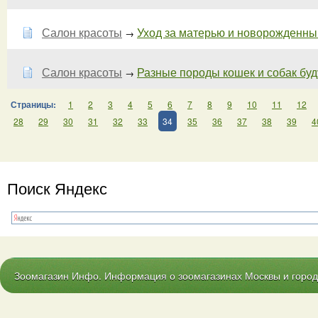
Салон красоты
Уход за матерью и новорожденн
→
Салон красоты
Разные породы кошек и собак буд
→
Страницы:
1
2
3
4
5
6
7
8
9
10
11
12
28
29
30
31
32
33
34
35
36
37
38
39
4
Поиск Яндекс
Зоомагазин Инфо. Информация о зоомагазинах Москвы и городо