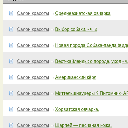
Салон красоты
Среднеазиатская овчарка
→
Салон красоты
Выбор собаки. - ч. 2
→
Салон красоты
Новая порода Собака-панда (виде
→
Салон красоты
Вест-хайленды: о породе, уход - ч.
→
Салон красоты
Американский кёрл
→
Салон красоты
Миттельшнауцеры ? Питомник«AR
→
Салон красоты
Хорватская овчарка.
→
Салон красоты
Шарпей — песчаная кожа.
→