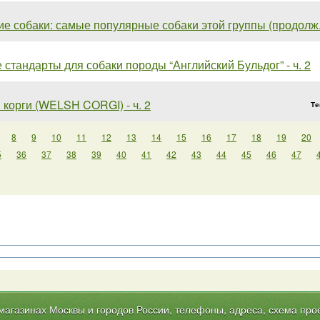
ие собаки: самые популярные собаки этой группы (продолж.
стандарты для собаки породы “Английский Бульдог” - ч. 2
 корги (WELSH CORGI) - ч. 2
Те
8
9
10
11
12
13
14
15
16
17
18
19
20
5
36
37
38
39
40
41
42
43
44
45
46
47
газинах Москвы и городов России, телефоны, адреса, схема прое