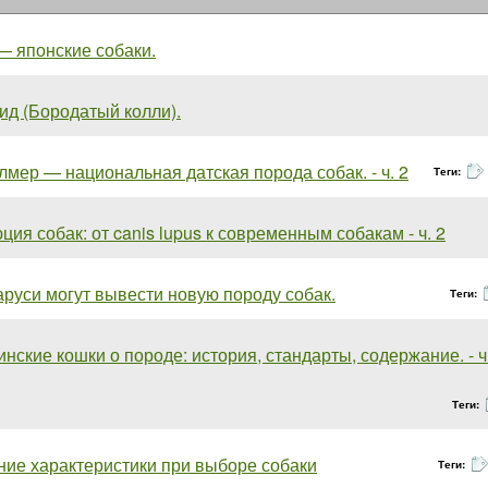
— японские собаки.
ид (Бородатый колли).
мер — национальная датская порода собак. - ч. 2
Теги:
ия собак: от canis lupus к современным собакам - ч. 2
аруси могут вывести новую породу собак.
Теги:
нские кошки о породе: история, стандарты, содержание. - ч
Теги:
ние характеристики при выборе собаки
Теги: