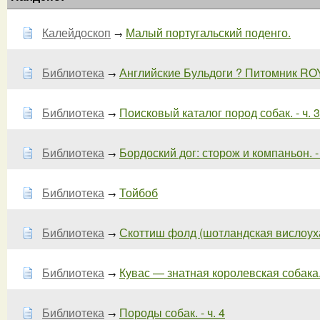
Калейдоскоп
Малый португальский поденго.
→
Библиотека
Английские Бульдоги ? Питомник R
→
Библиотека
Поисковый каталог пород собак. - ч. 3
→
Библиотека
Бордоский дог: сторож и компаньон. - 
→
Библиотека
Тойбоб
→
Библиотека
Скоттиш фолд (шотландская вислоух
→
Библиотека
Кувас — знатная королевская собака. 
→
Библиотека
Породы собак. - ч. 4
→