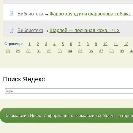
Библиотека
Фарао хаунд или фараонова собака.
→
Библиотека
Шарпей — песчаная кожа. - ч. 3
→
Страницы:
1
2
3
4
5
6
7
8
9
10
11
12
28
29
30
31
32
33
34
35
36
37
38
39
4
Поиск Яндекс
Зоомагазин Инфо. Информация о зоомагазинах Москвы и городо