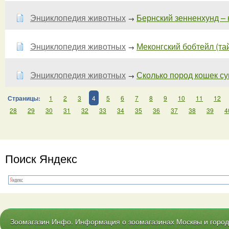
Энциклопедия животных
Бернский зенненхунд – 
→
Энциклопедия животных
Меконгский бобтейл (тай
→
Энциклопедия животных
Сколько пород кошек сущ
→
Страницы:
1
2
3
4
5
6
7
8
9
10
11
12
28
29
30
31
32
33
34
35
36
37
38
39
4
Поиск Яндекс
Зоомагазин Инфо. Информация о зоомагазинах Москвы и городо