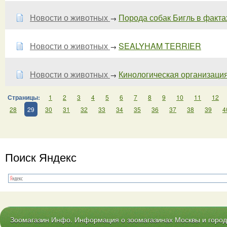
Новости о животных
Порода собак Бигль в фактах 
→
Новости о животных
SEALYHAM TERRIER
→
Новости о животных
Кинологическая организа
→
Страницы:
1
2
3
4
5
6
7
8
9
10
11
12
28
29
30
31
32
33
34
35
36
37
38
39
4
Поиск Яндекс
Зоомагазин Инфо. Информация о зоомагазинах Москвы и городо