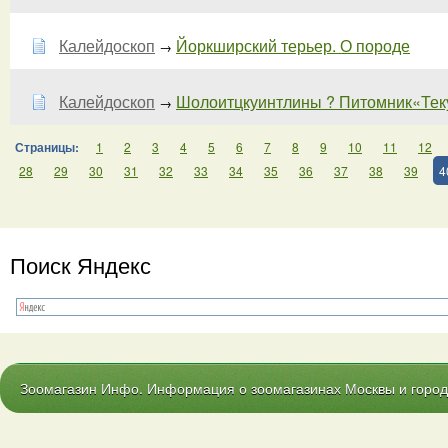
Калейдоскоп
Йоркширский терьер. О породе
→
Калейдоскоп
Шолоитцкуинтлины ? Питомник«Тек
→
Страницы:
1
2
3
4
5
6
7
8
9
10
11
12
28
29
30
31
32
33
34
35
36
37
38
39
4
Поиск Яндекс
Зоомагазин Инфо. Информация о зоомагазинах Москвы и городо