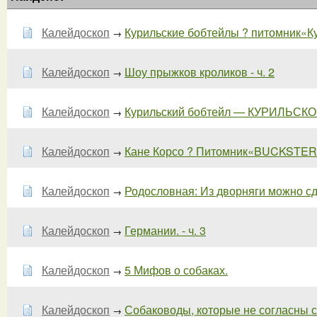
Калейдоскоп
Курильские бобтейлы ? питомник«
→
Калейдоскоп
Шоу прыжков кроликов - ч. 2
→
Калейдоскоп
Курильский бобтейл — КУРИЛЬСКОЕ
→
Калейдоскоп
Кане Корсо ? Питомник«BUCKSTERN
→
Калейдоскоп
Родословная: Из дворняги можно сд
→
Калейдоскоп
Германии. - ч. 3
→
Калейдоскоп
5 Мифов о собаках.
→
Калейдоскоп
Собаководы, которые не согласны с н
→