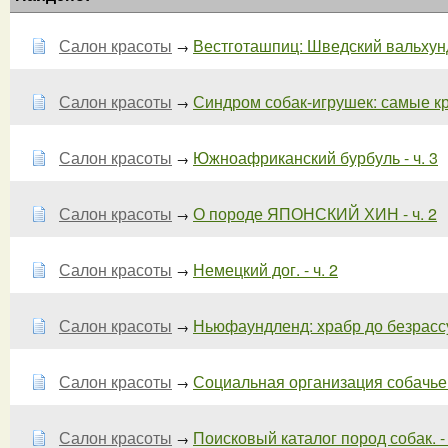
Салон красоты
Вестготашпиц: Шведский вальхунд
→
Салон красоты
Синдром собак-игрушек: самые к
→
Салон красоты
Южноафриканский бурбуль - ч. 3
→
Салон красоты
О породе ЯПОНСКИЙ ХИН - ч. 2
→
Салон красоты
Немецкий дог. - ч. 2
→
Салон красоты
Ньюфаундленд: храбр до безрассуд
→
Салон красоты
Социальная организация собачьей 
→
Салон красоты
Поисковый каталог пород собак. - 
→