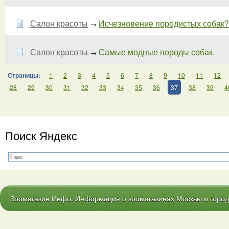
Салон красоты
Исчезновение породистых собак?
→
Салон красоты
Самые модные породы собак.
→
Страницы:
1
2
3
4
5
6
7
8
9
10
11
12
28
29
30
31
32
33
34
35
36
37
38
39
4
Поиск Яндекс
Зоомагазин Инфо. Информация о зоомагазинах Москвы и городо