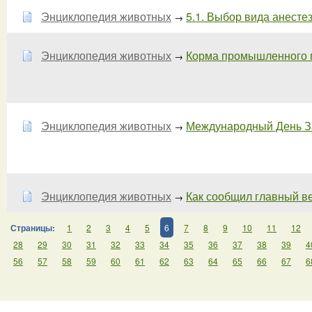
Энциклопедия животных
5.1. Выбор вида анесте
→
Энциклопедия животных
Корма промышленного пр
→
Энциклопедия животных
Международный День З
→
Энциклопедия животных
Как сообщил главный ве
→
Страницы:
1
2
3
4
5
6
7
8
9
10
11
12
28
29
30
31
32
33
34
35
36
37
38
39
4
56
57
58
59
60
61
62
63
64
65
66
67
6