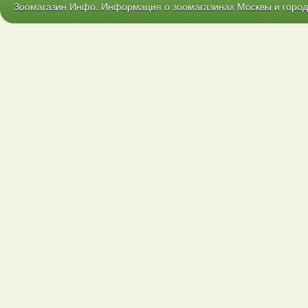
Зоомагазин Инфо. Информация о зоомагазинах Москвы и городо